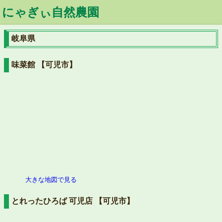
にゃぎぃ自然農園
岐阜県
味菜館 【可児市】
大きな地図で見る
とれったひろば 可児店 【可児市】